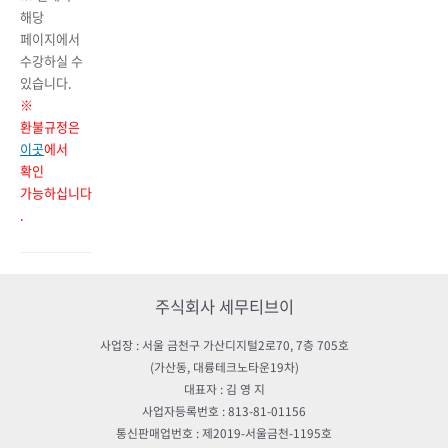
해당
페이지에서
수강하실 수
있습니다.
※
환불규정은
이곳
에서
확인
가능하십니다
.
주식회사 세무티브이
사업장 : 서울 금천구 가산디지털2로70, 7층 705호
(가산동, 대륭테크노타운19차)
대표자 : 김 영 지
사업자등록번호 : 813-81-01156
통신판매업번호 : 제2019-서울금천-1195호