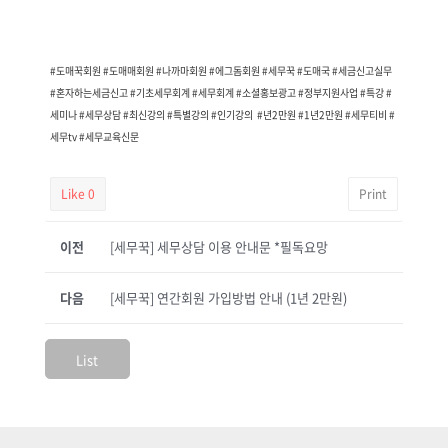
#도매꾹회원 #도매매회원 #나까마회원 #에그돔회원 #세무꾹 #도매국
#세금신고실무
#혼자하는세금신고 #기초세무회계 #세무회계 #소셜홍보광고 #정부지원사업 #특강 #
세미나 #세무상담 #최신강의 #특별강의 #인기강의 #년2만원 #1년2만원 #세무티비 #
세무tv #세무교육신문
Like
0
Print
이전
[세무꾹] 세무상담 이용 안내문 *필독요망
다음
[세무꾹] 연간회원 가입방법 안내 (1년 2만원)
List