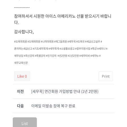
-----------
참여하셔서 시원한 아이스 아메리카노 선물 받으시기 바랍니
다.
감사합니다,
#도매꾹회원 #도매매회원 #나까마회원 #에그돔회원 #세무꾹 #도매국
#세금신고실무 #
혼자하는세금신고 #기초세무회계 #세무회계 #소셜홍보광고 #정부지원사업 #특강 #세미나 #
세무상담 #최신강의 #특별강의 #인기강의 #년2만원 #1년2만원 #세무티비 #세무tv #
세무교육신문
Like
0
Print
이전
[세무꾹] 연간회원 가입방법 안내 (1년 2만원)
다음
이메일 미발송 장애 복구 완료
List