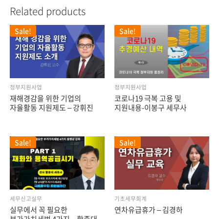
Related products
Sale!
Sale!
정부지원사업
정부지원사업
재해경감을 위한 기업의
코로나19 극복 고용 및
자율활동 지원제도 – 강휘진
지원내용-이봉구 세무사
Sale!
Sale!
세무신고실무
기초세무회계
실무에서 꼭 필요한
연차유급휴가 – 김경하
부가가치세법 4가지 – 황종대