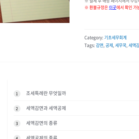
※ 결제 후 해당 페이지에서 수강
※ 환불규정은
이곳
에서 확인 가
Category:
기초세무회계
Tags:
감면
,
공제
,
세무꾹
,
세액
조세특례란 무엇일까
1
세액감면과 세액공제
2
세액감면의 종류
3
세액공제의 종류
4