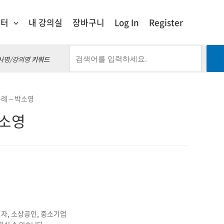
센터
내 강의실
장바구니
Log In
Register
사명/강의명
키워드
특례 – 박소영
박소영
자, 소상공인, 중소기업