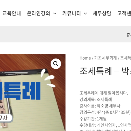
교육안내
온라인강의
커뮤니티
세무상담
고객
강
Home
/
기초세무회계
/ 조세
조세특례 – 
조세특례에 대해 알아봅시다.
강의제목: 조세특례
강사이름: 박소영 세무사
강의구성: 4강 (총 0시간 35분)
수강기간: 1개월
수강대상: 개인사업자, 1인사업