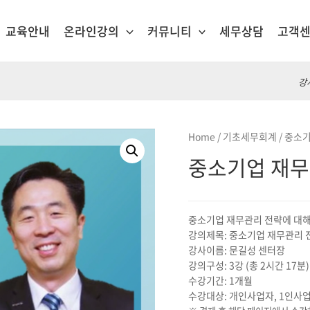
교육안내
온라인강의
커뮤니티
세무상담
고객
강
Home
/
기초세무회계
/ 중소
중소기업 재무
중소기업 재무관리 전략에 대해
강의제목: 중소기업 재무관리 
강사이름: 문길성 센터장
강의구성: 3강 (총 2시간 17분)
수강기간: 1개월
수강대상: 개인사업자, 1인사업