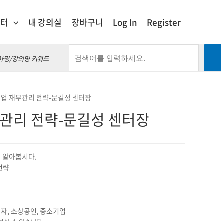
센터
내 강의실
장바구니
Log In
Register
사명/강의명
키워드
기업 재무관리 전략-문길성 센터장
관리 전략-문길성 센터장
 알아봅시다.
전략
자, 소상공인, 중소기업